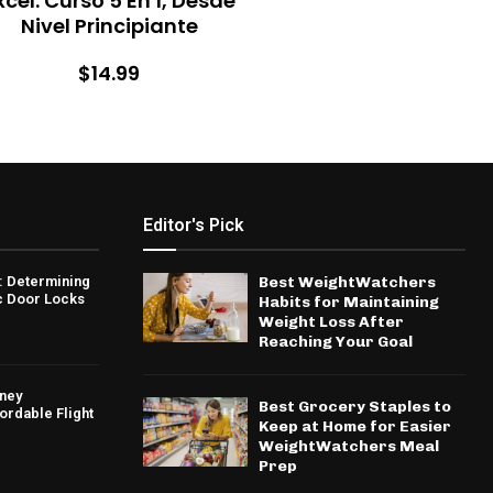
xcel: Curso 5 En 1, Desde
Nivel Principiante
$14.99
Editor's Pick
: Determining
Best WeightWatchers
ic Door Locks
Habits for Maintaining
Weight Loss After
Reaching Your Goal
ney
Best Grocery Staples to
rdable Flight
Keep at Home for Easier
WeightWatchers Meal
Prep