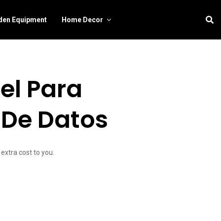
den Equipment
Home Decor
el Para
 De Datos
extra cost to you.