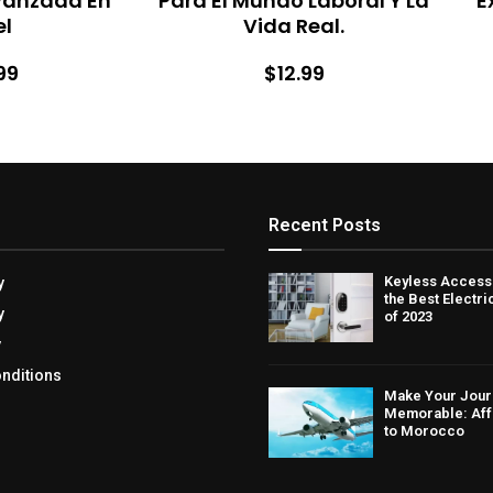
vanzada En
Para El Mundo Laboral Y La
E
el
Vida Real.
99
$12.99
Recent Posts
Keyless Access
y
the Best Electr
y
of 2023
y
nditions
Make Your Jour
Memorable: Affo
to Morocco