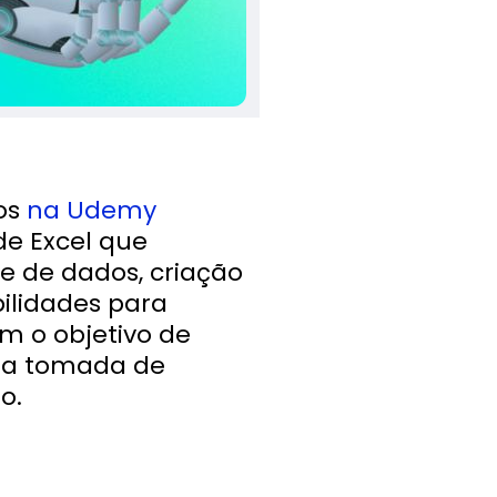
os
na Udemy
e Excel que
e de dados, criação
bilidades para
om o objetivo de
e a tomada de
o.