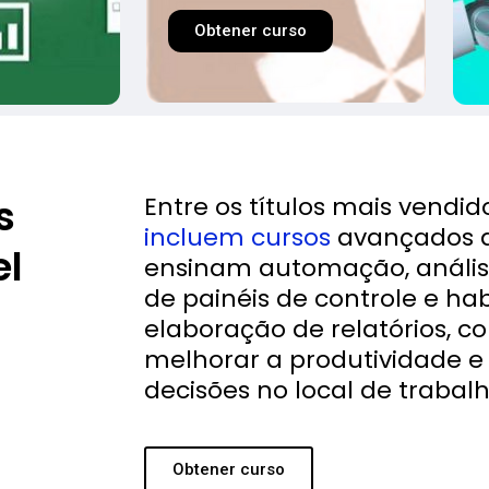
Obtener curso
s
Entre os títulos mais vendid
incluem cursos
avançados d
el
ensinam automação, anális
de painéis de controle e ha
elaboração de relatórios, c
melhorar a produtividade 
decisões no local de trabalh
Obtener curso