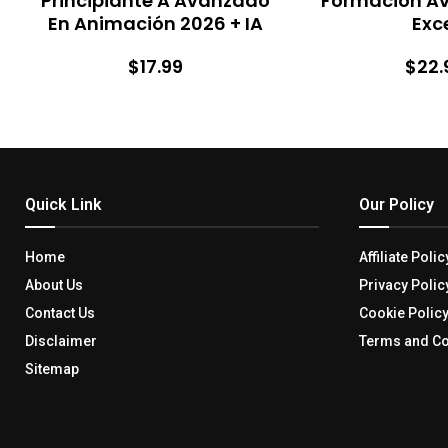
Principiante A Avanzado
Formación A
En Animación 2026 + IA
Exc
$17.99
$22.
Quick Link
Our Policy
Home
Affiliate Polic
About Us
Privacy Polic
Contact Us
Cookie Polic
Disclaimer
Terms and Co
Sitemap